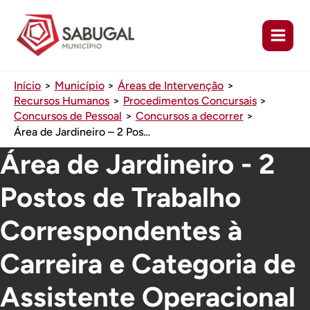
Ir
para
o
conteúdo
Início
Município
Áreas de Intervenção
Recursos Humanos
Procedimentos Concursais
Concursos de Pessoal
Concursos a decorrer
Área de Jardineiro – 2 Postos de Trabalho Correspondentes à Carreira e Categoria de Assistente Operacional
Área de Jardineiro - 2
Postos de Trabalho
Correspondentes à
Carreira e Categoria de
Assistente Operacional