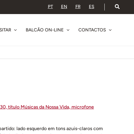
PT
EN
FR
ES
SITAR
BALCÃO ON-LINE
CONTACTOS
artido: lado esquerdo em tons azuis-claros com