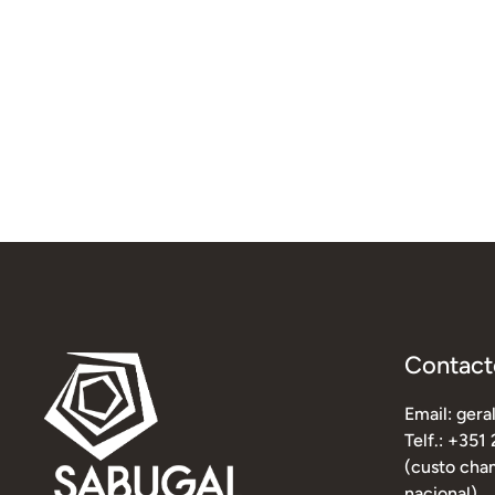
Contact
Email: ger
Telf.: +351
(custo cham
nacional)