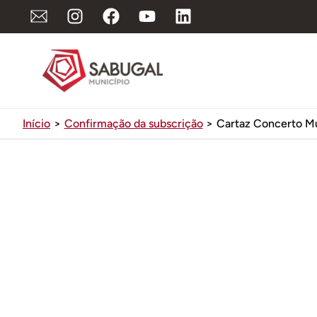
Ir
para
o
conteúdo
Início
Confirmação da subscrição
Cartaz Concerto Mú