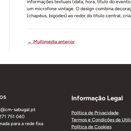
informações textuais (data, hora, título do even
um microfone vintage. O design combina decoraç
(chapéus, bigodes) ao redor do título central, cr
←
Multimédia anterior
os
Informação Legal
al@cm-sabugal.pt
Política de Privacidade
 271 751 040
Termos e Condições de Util
ada para a rede fixa
Política de Cookies