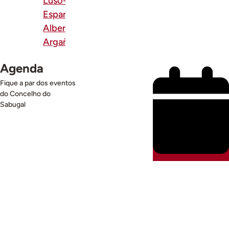
Luso-
Espanhóis em
Alberguería de
Argañán
Ver Calendário
Agenda
Fique a par dos eventos
do Concelho do
Sabugal