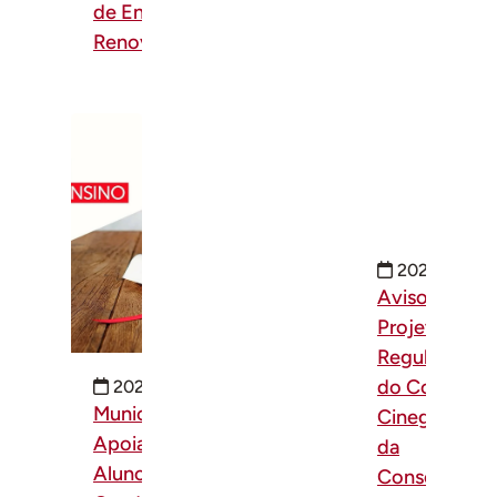
de Energias
Renováveis
2026-03-25
Aviso -
Projeto de
Regulament
do Conselho
2026-07-17
Município
Cinegético e
Apoia
da
Alunos nas
Conservação