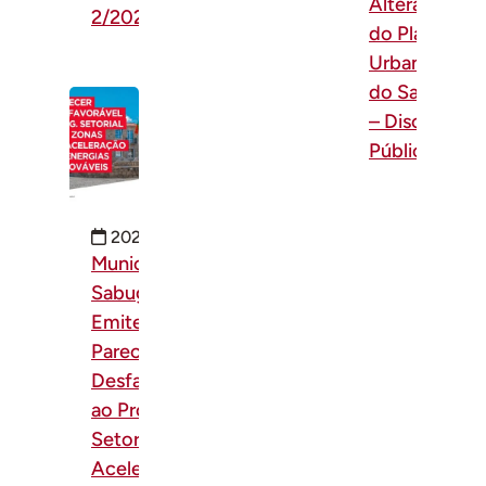
Alteração
2/2026
do Plano de
Urbanização
do Sabugal
– Discussão
Pública
2026-07-17
Município do
Sabugal
Emite
Parecer
Desfavorável
ao Programa
Setorial de
Aceleração