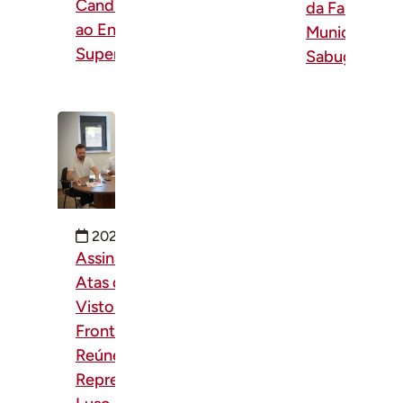
Candidaturas
da Fauna
ao Ensino
Municipal do
Superior
Sabugal
2026-07-14
Assinatura de
Atas de
Vistoria de
Fronteira
Reúne
Representantes