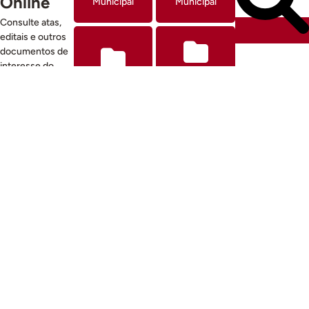
Online
Municipal
Municipal
Consulte atas,
editais e outros
documentos de
interesse do
Outros
Finanças
Município do
Document
Municipais
Sabugal.
os
Regulamen
Requerime
tos
ntos
Planos Anuais de
Exploração 2026/27
Editais Outros 2026