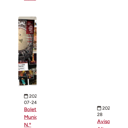
2026-
07-24
2026-07-
Boletim
28
Municipal
Aviso - 3.ª
N.º