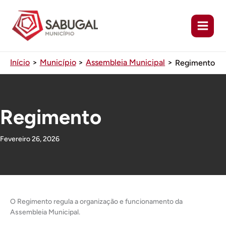
Ir
para
o
conteúdo
Início
Município
Assembleia Municipal
Regimento
Regimento
Fevereiro 26, 2026
O Regimento regula a organização e funcionamento da
Assembleia Municipal.