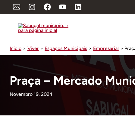
Ir
para
o
conteúdo
Início
Viver
Espaços Municipais
Empresarial
Praç
Praça – Mercado Muni
Novembro 19, 2024