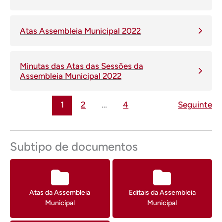
Atas Assembleia Municipal 2022
Minutas das Atas das Sessões da
Assembleia Municipal 2022
Página
Página
Página
1
2
…
4
Seguinte
Subtipo de documentos
Atas da Assembleia
Editais da Assembleia
Municipal
Municipal