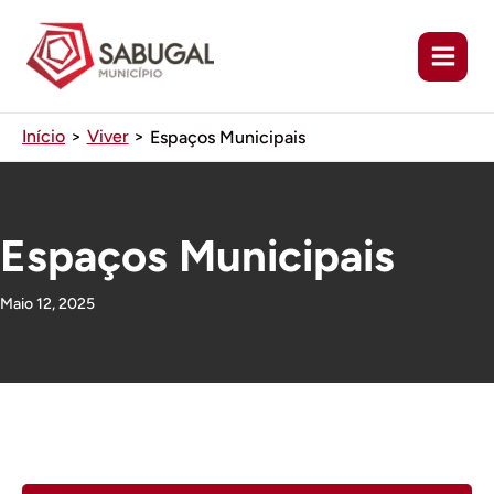
Ir
para
o
conteúdo
Início
Viver
Espaços Municipais
Espaços Municipais
Maio 12, 2025