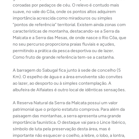
coroadas por pedaços de céu. O relevo é contudo mais
suave, no vale do Côa, onde os pontos altos adquirem
importância acrescida como miradouros ou simples
“pontos de referência” territorial. Existem ainda zonas com
características de montanha, destacando-se a Serra da
Malcata e a Serra das Mesas, de onde nasce o Rio Côa, que
no seu percurso proporciona praias fluviais e açudes,
permitindo a prática da pesca desportiva ou de lazer.
Como fruto de grande referência tem-se a castanha.
A barragem do Sabugal fica junto à sede de concelho (5
Km). O espelho de água e a área envolvente são convites
ao lazer, ao desporto ou à simples contemplação. A
albufeira de Alfaiates é outro local de idênticas sensações.
A Reserva Natural da Serra da Malcata possui um valor
patrimonial que o próprio estatuto comprova. Para além da
paisagem das montanhas, a serra apresenta uma grande
importância faunística. O destaque vai para o Lince Ibérico,
símbolo de luta pela preservação desta área, mas é
importante não esquecer o coelho, a lebre, o lobo, a lontra,