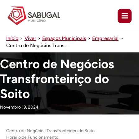
Ir
para
o
conteúdo
Início
Viver
Espaços Municipais
Empresarial
Centro de Negócios Transfronteiriço do Soito
Centro de Negócios
Transfronteiriço do
Soito
Novembro 19, 2024
Centro de Negócios Transfronteiriço do Soito
Horário de Funcionamento: