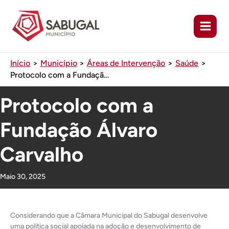
Ir
para
o
conteúdo
Início
Município
Áreas de Intervenção
Saúde
Protocolo com a Fundação Álvaro Carvalho
Protocolo com a
Fundação Álvaro
Carvalho
Maio 30, 2025
Considerando que a Câmara Municipal do Sabugal desenvolve
uma política social apoiada na adoção e desenvolvimento de