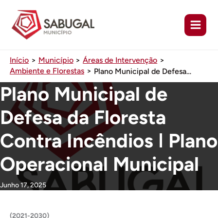
Ir
para
o
conteúdo
Início
Município
Áreas de Intervenção
Ambiente e Florestas
Plano Municipal de Defesa da Floresta Contra Incêndios ǀ Plano Operacional Municipal
Plano Municipal de
Defesa da Floresta
Contra Incêndios ǀ Plano
Operacional Municipal
Junho 17, 2025
(2021-2030)