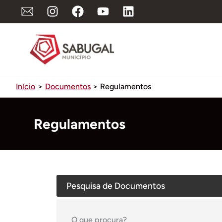
Ir
para
o
conteúdo
Início
Documentos
Regulamentos
Regulamentos
Pesquisa de Documentos
O que procura?