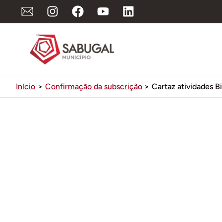
Ir
para
o
conteúdo
Início
Confirmação da subscrição
Cartaz atividades B