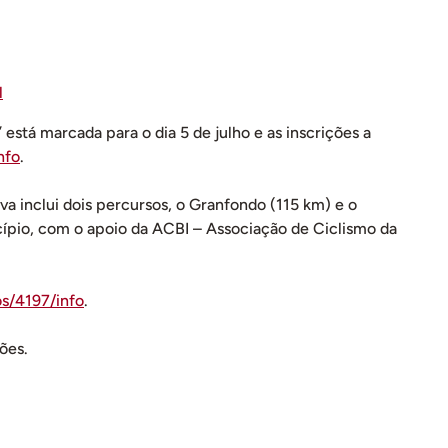
l
está marcada para o dia 5 de julho e as inscrições a
nfo
.
va inclui dois percursos, o Granfondo (115 km) e o
pio, com o apoio da ACBI – Associação de Ciclismo da
os/4197/info
.
ções.