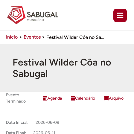
Ir
para
o
conteúdo
Início
Eventos
Festival Wilder Côa no Sabugal
Festival Wilder Côa no
Sabugal
Evento
Agenda
Calendário
Arquivo
Terminado
Data Inicial:
2026-06-09
Data Final:
2026-06-11