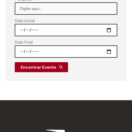
on
a
date
Data Inicial
to
view
events.
Data Final
Encontrar Evento