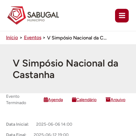
Ir
para
o
conteúdo
Início
Eventos
V Simpósio Nacional da Castanha
V Simpósio Nacional da
Castanha
Evento
Agenda
Calendário
Arquivo
Terminado
Data Inicial:
2025-06-06 14:00
Data Final:
2025-06-12 19:00