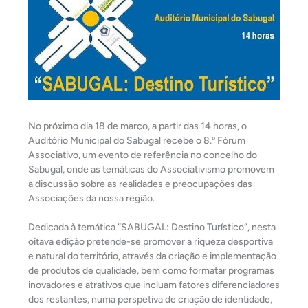
No próximo dia 18 de março, a partir das 14 horas, o
Auditório Municipal do Sabugal recebe o 8.º Fórum
Associativo, um evento de referência no concelho do
Sabugal, onde as temáticas do Associativismo promovem
a discussão sobre as realidades e preocupações das
Associações da nossa região.
Dedicada à temática “SABUGAL: Destino Turístico”, nesta
oitava edição pretende-se promover a riqueza desportiva
e natural do território, através da criação e implementação
de produtos de qualidade, bem como formatar programas
inovadores e atrativos que incluam fatores diferenciadores
dos restantes, numa perspetiva de criação de identidade,