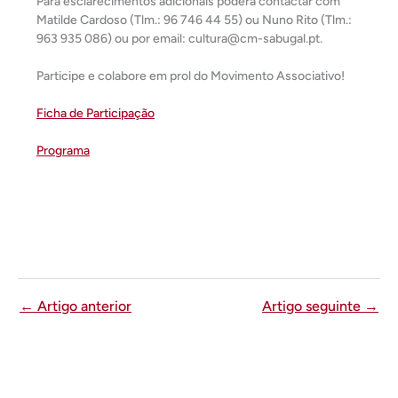
Para esclarecimentos adicionais poderá contactar com
Matilde Cardoso (Tlm.: 96 746 44 55) ou Nuno Rito (Tlm.:
963 935 086) ou por email: cultura@cm-sabugal.pt.
Participe e colabore em prol do Movimento Associativo!
Ficha de Participação
Programa
←
Artigo anterior
Artigo seguinte
→