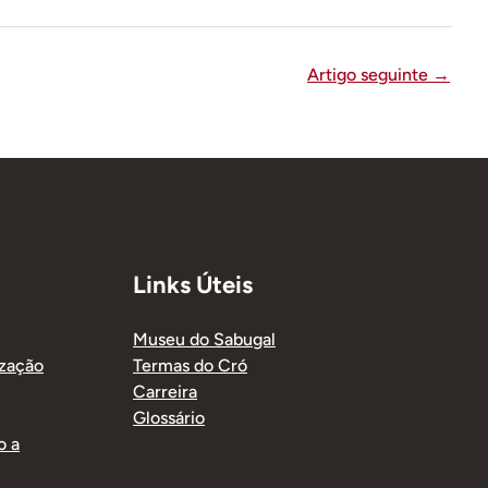
Artigo seguinte
→
Links Úteis
Museu do Sabugal
ização
Termas do Cró
Carreira
Glossário
o a