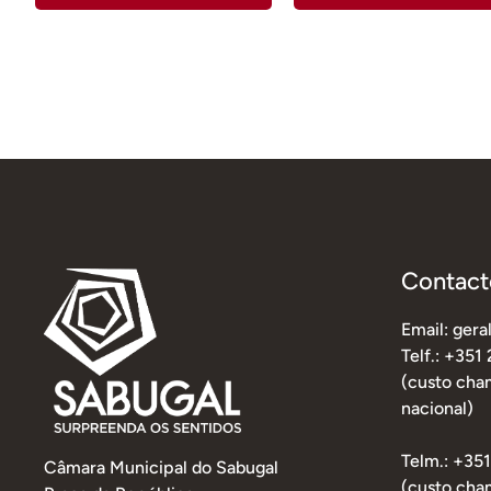
Contact
Email: ger
Telf.: +351
(custo cham
nacional)
Telm.: +35
Câmara Municipal do Sabugal
(custo cha