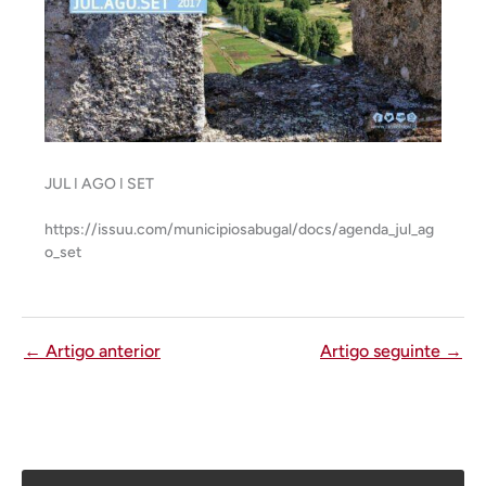
JUL ǀ AGO ǀ SET
https://issuu.com/municipiosabugal/docs/agenda_jul_ag
o_set
←
Artigo anterior
Artigo seguinte
→