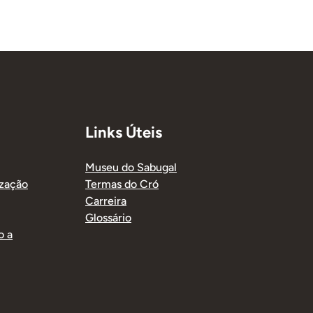
Links Úteis
Museu do Sabugal
ização
Termas do Cró
Carreira
Glossário
o a