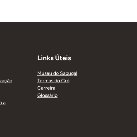
Links Úteis
Museu do Sabugal
ização
Termas do Cró
Carreira
Glossário
o a