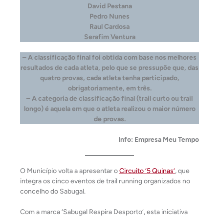
David Pestana
Pedro Nunes
Raul Cardosa
Serafim Ventura
– A classificação final foi obtida com base nos melhores
resultados de cada atleta, pelo que se pressupõe que, das
quatro provas, cada atleta tenha participado,
obrigatoriamente, em três.
– A categoria de classificação final (trail curto ou trail
longo) é aquela em que o atleta realizou o maior número
de provas.
Info: Empresa Meu Tempo
O Município volta a apresentar o
Circuito ‘5 Quinas’
, que
integra os cinco eventos de trail running organizados no
concelho do Sabugal.
Com a marca ‘Sabugal Respira Desporto’, esta iniciativa