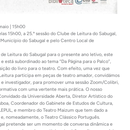
maio | 15h00
las 15h00, a 25.ª sessão do Clube de Leitura do Sabugal,
 Município do Sabugal e pelo Centro Local de
 Leitura do Sabugal para o presente ano letivo, este
 e está subordinado ao tema “Da Página para o Palco”,
ição do livro para o teatro. Com efeito, uma vez que
eitura participa em peças de teatro amador, convidámos
r e investigador, para promover uma sessão Zoom/Colibri,
formativa com uma vertente mais prática. O nosso
onvidado da Universidade Aberta, Diretor Artístico do
sboa, Coordenador do Gabinete de Estudos de Cultura,
 CLEPUL, e membro do Teatro Maizum que tem dado a
 e, nomeadamente, o Teatro Clássico Português.
ugal pretende ser um momento de conversa dinâmica e