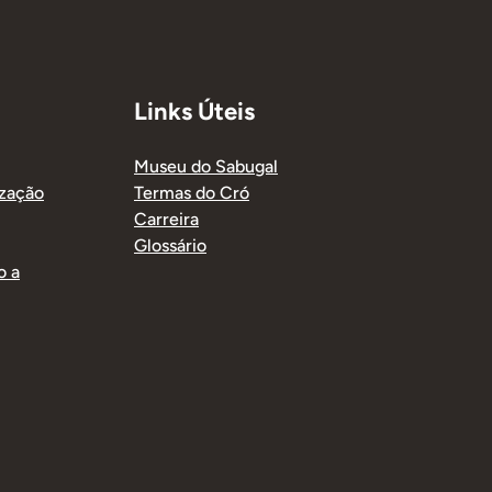
Links Úteis
Museu do Sabugal
ização
Termas do Cró
Carreira
Glossário
o a