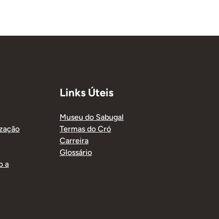
Links Úteis
Museu do Sabugal
ização
Termas do Cró
Carreira
Glossário
o a