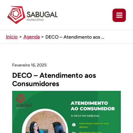
Ir
para
o
conteúdo
Início
Agenda
DECO – Atendimento aos Consumidores
Fevereiro 16, 2025
DECO – Atendimento aos
Consumidores