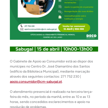
Sabugal | 15 de abril | 10h00-13h00
O Gabinete de Apoio ao Consumidor está ao dispor dos
munícipes no Centro Dr. José Diamantino dos Santos
(edifício da Biblioteca Municipal), mediante marcação
através dos seguintes contactos: 271 752 230 |
apoio.consumidor@cm-sabugal.pt
.
O atendimento presencial é realizado na terceira terça-
feira do mês, no período da manhã, entre as 10 e as 13
horas, sendo concedidos esclarecimentos e apoio na
resolução de problemas.