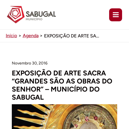
Ir
para
o
conteúdo
Início
Agenda
EXPOSIÇÃO DE ARTE SACRA “GRANDES SÃO AS OBRAS DO SENHOR” – MUNICÍPIO DO SABUGAL
Novembro 30, 2016
EXPOSIÇÃO DE ARTE SACRA
“GRANDES SÃO AS OBRAS DO
SENHOR” – MUNICÍPIO DO
SABUGAL