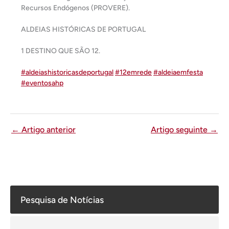
Recursos Endógenos (PROVERE).
ALDEIAS HISTÓRICAS DE PORTUGAL
1 DESTINO QUE SÃO 12.
#
aldeiashistoricasdeportugal
#
12emrede
#
aldeiaemfesta
#
eventosahp
←
Artigo anterior
Artigo seguinte
→
Pesquisa de Notícias