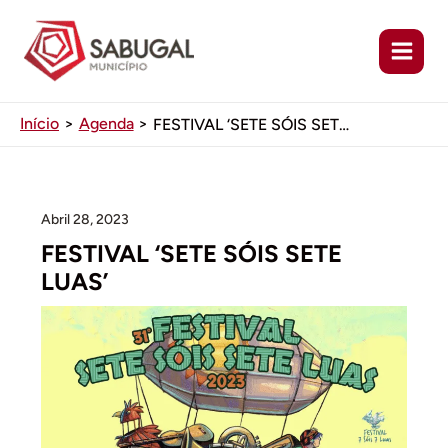
Ir
para
o
conteúdo
Início
Agenda
FESTIVAL ‘SETE SÓIS SETE LUAS’
Abril 28, 2023
FESTIVAL ‘SETE SÓIS SETE
LUAS’