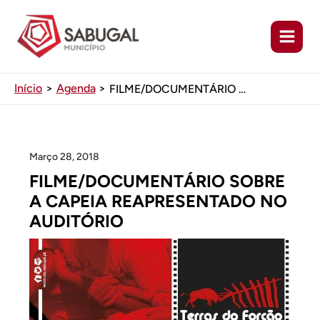
Ir
para
o
conteúdo
Início
Agenda
FILME/DOCUMENTÁRIO SOBRE A CAPEIA REAPRESENTADO NO AUDITÓRIO
Março 28, 2018
FILME/DOCUMENTÁRIO SOBRE
A CAPEIA REAPRESENTADO NO
AUDITÓRIO