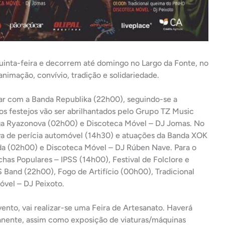
uinta-feira e decorrem até domingo no Largo da Fonte, no
imação, convívio, tradição e solidariedade.
ntar com a Banda Republika (22h00), seguindo-se a
os festejos vão ser abrilhantados pelo Grupo TZ Music
ga Ryazonova (02h00) e Discoteca Móvel – DJ Jomas. No
a de perícia automóvel (14h30) e atuações da Banda XOK
a (02h00) e Discoteca Móvel – DJ Rúben Nave. Para o
chas Populares – IPSS (14h00), Festival de Folclore e
S Band (22h00), Fogo de Artifício (00h00), Tradicional
vel – DJ Peixoto.
vento, vai realizar-se uma Feira de Artesanato. Haverá
manente, assim como exposição de viaturas/máquinas