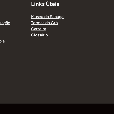
Links Úteis
Museu do Sabugal
ização
Termas do Cró
Carreira
Glossário
o a