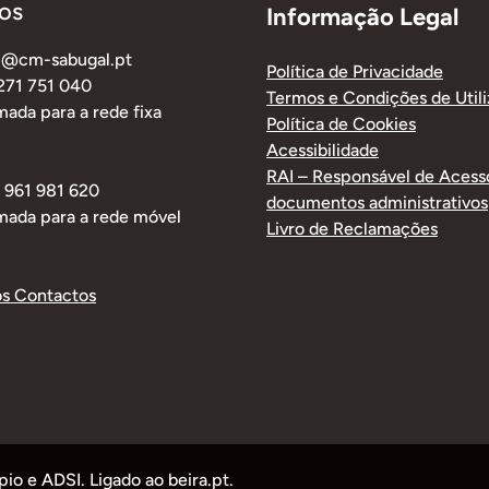
os
Informação Legal
al@cm-sabugal.pt
Política de Privacidade
 271 751 040
Termos e Condições de Util
ada para a rede fixa
Política de Cookies
Acessibilidade
RAI – Responsável de Acess
1 961 981 620
documentos administrativos
mada para a rede móvel
Livro de Reclamações
os Contactos
o e ADSI. Ligado ao beira.pt.