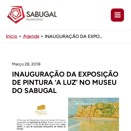
Ir
para
o
conteúdo
Início
Agenda
INAUGURAÇÃO DA EXPOSIÇÃO DE PINTURA ‘A LUZ’ NO MUSEU DO SABUGAL
Março 28, 2018
INAUGURAÇÃO DA EXPOSIÇÃO
DE PINTURA ‘A LUZ’ NO MUSEU
DO SABUGAL