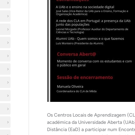
Os Centros Locais de Aprendizagem (C
académica da Universidade Aberta (UAb)
Distância (EaD) a participar num Encontr