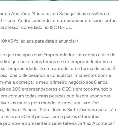
ugar no Auditório Municipal do Sabugal duas sessões da
30 ─ com André Leonardo, empreendedor em série, autor,
e professor convidado no ISCTE-IUL.
 10h45 foi adiada para data a anunciar)
quilo que me apaixona: Empreendedorismo como estilo de
credito que hoje todos temos de ser empreendedores na
al ser empreendedor é uma atitude, uma forma de estar. É
oso, cheio de desafios e conquistas, momentos bons e
am-me a começar o meu primeiro negócio aos 6 anos,
m mais de 200 empreendedores e CEO´s em todo mundo o
m em comum todas estas pessoas que fazem acontecer.
iversos media pelo mundo, escrevi um livro ‘Faz
a, do livro ‘Pangea: Siete Jovens Siete jóvenes que están
ra mais de 30 mil pessoas em 5 países diferentes
e promovi e apresentei a série televisiva ‘Faz Acontecer’