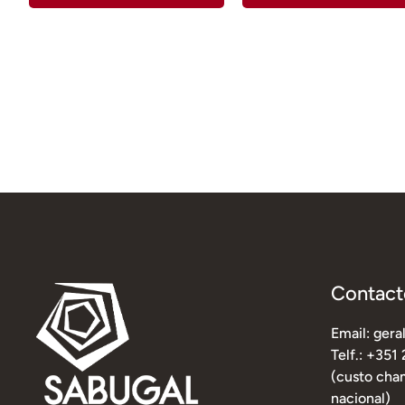
Contact
Email: ger
Telf.: +351
(custo cham
nacional)