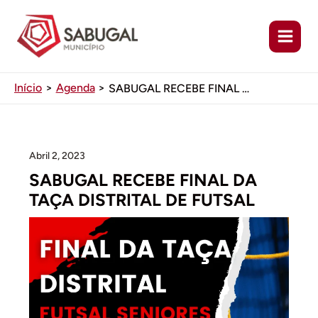
Ir
para
o
conteúdo
Início
Agenda
SABUGAL RECEBE FINAL DA TAÇA DISTRITAL DE FUTSAL
Abril 2, 2023
SABUGAL RECEBE FINAL DA
TAÇA DISTRITAL DE FUTSAL