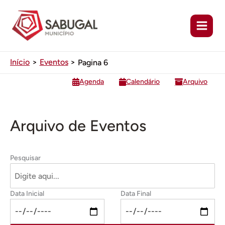
Ir
para
o
conteúdo
Início
Eventos
Pagina 6
Agenda
Calendário
Arquivo
Arquivo de Eventos
Pesquisar eventos
Pesquisar
Data Inicial
Data Final