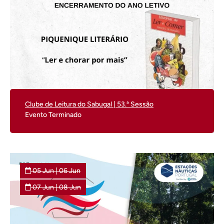
Clube de Leitura do Sabugal | 53.ª Sessão
Evento Terminado
05
Jun
|
06
Jun
07
Jun
|
08
Jun