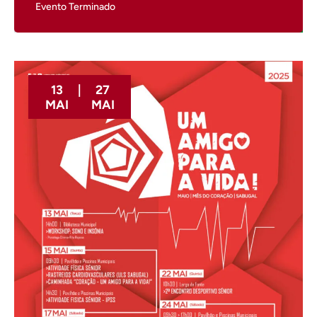
Evento Terminado
13
|
27
MAI
MAI