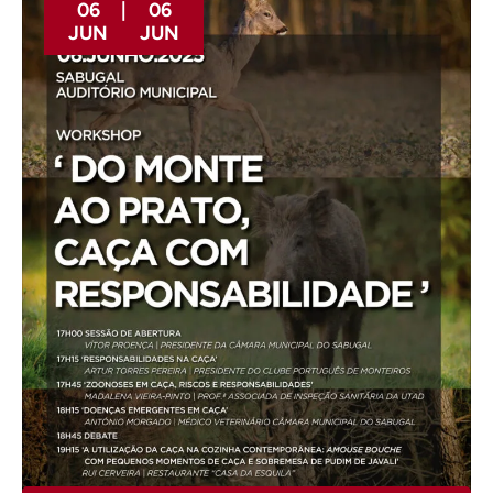
06
|
06
JUN
JUN