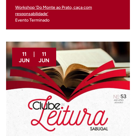
Workshop ‘Do Monte ao Prato, caça com
responsabilidade’
Evento Terminado
11
|
11
JUN
JUN