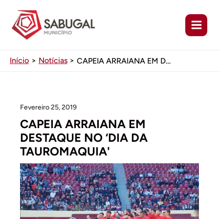
Ir
para
o
conteúdo
Início
Notícias
CAPEIA ARRAIANA EM DESTAQUE NO ‘DIA DA TAUROMAQUIA’
Fevereiro 25, 2019
CAPEIA ARRAIANA EM
DESTAQUE NO ‘DIA DA
TAUROMAQUIA'