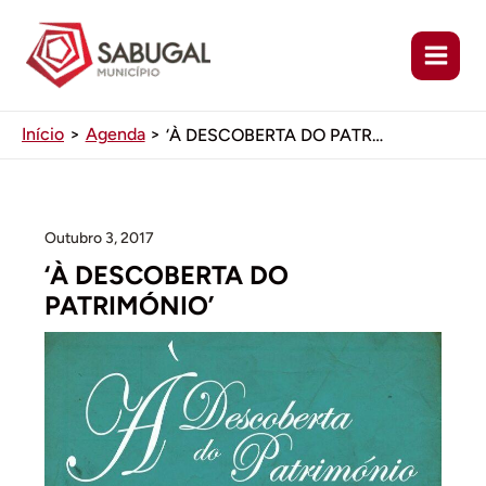
Ir
para
o
conteúdo
Início
Agenda
‘À DESCOBERTA DO PATRIMÓNIO’
Outubro 3, 2017
‘À DESCOBERTA DO
PATRIMÓNIO’