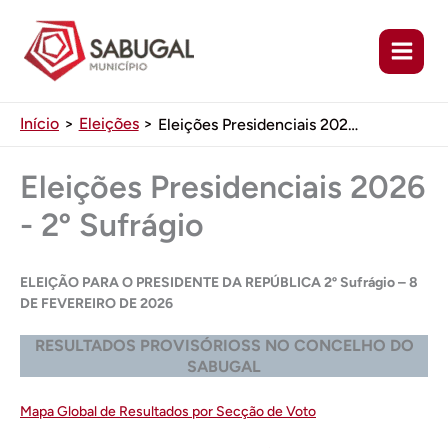
Ir
para
o
conteúdo
Início
Eleições
Eleições Presidenciais 2026 – 2º Sufrágio
Eleições Presidenciais 2026
- 2º Sufrágio
ELEIÇÃO PARA O PRESIDENTE DA REPÚBLICA 2º Sufrágio – 8
DE FEVEREIRO DE 2026
RESULTADOS PROVISÓRIOSS NO CONCELHO DO
SABUGAL
Mapa Global de Resultados por Secção de Voto