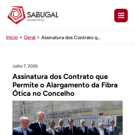
Ir
para
o
conteúdo
Início
Geral
Assinatura dos Contrato que Permite o Alargamento da Fibra Ótica no Concelho
Julho 7, 2026
Assinatura dos Contrato que
Permite o Alargamento da Fibra
Ótica no Concelho