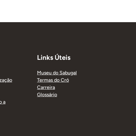
Links Úteis
Museu do Sabugal
ização
Termas do Cró
Carreira
Glossário
o a