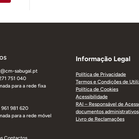
os
Informação Legal
al@cm-sabugal.pt
Política de Privacidade
 271 751 040
Termos e Condições de Util
ada para a rede fixa
Política de Cookies
Acessibilidade
RAI – Responsável de Acess
1 961 981 620
documentos administrativos
mada para a rede móvel
Livro de Reclamações
os Contactos