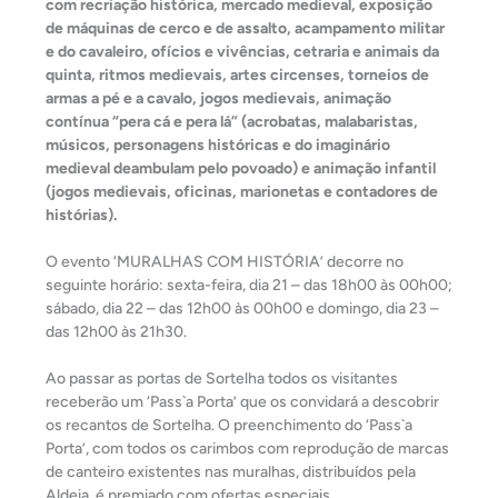
com recriação histórica, mercado medieval, exposição
de máquinas de cerco e de assalto, acampamento militar
e do cavaleiro, ofícios e vivências, cetraria e animais da
quinta, ritmos medievais, artes circenses, torneios de
armas a pé e a cavalo, jogos medievais, animação
contínua “pera cá e pera lá” (acrobatas, malabaristas,
músicos, personagens históricas e do imaginário
medieval deambulam pelo povoado) e animação infantil
(jogos medievais, oficinas, marionetas e contadores de
histórias).
O evento ‘MURALHAS COM HISTÓRIA’ decorre no
seguinte horário: sexta-feira, dia 21 – das 18h00 às 00h00;
sábado, dia 22 – das 12h00 às 00h00 e domingo, dia 23 –
das 12h00 às 21h30.
Ao passar as portas de Sortelha todos os visitantes
receberão um ‘Pass`a Porta’ que os convidará a descobrir
os recantos de Sortelha. O preenchimento do ‘Pass`a
Porta’, com todos os carimbos com reprodução de marcas
de canteiro existentes nas muralhas, distribuídos pela
Aldeia, é premiado com ofertas especiais.