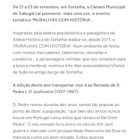
De 21 a 23 de setembro, em Sortelha, a Câmara Municipal
do Sabugal vai promover, mais uma vez, o evento
temático ‘MURALHAS COM HISTÓRIA’.
Inspirados pela beleza arquitetónica e paisagística da
Aldeia Histórica de Sortelha realiza-se, desde 2011, o
‘MURALHAS COM HISTÓRIA’. Num ambiente de festa,
com muitos mercadores, taberneiros, donzelas e
cavaleiros… e personagens infindas que nos remetem para
a época medieval, vivemos três dias avassaladores/cheios
de tudo no antigo burgo de Sortelha.
A edição deste ano transportar-nos-á ao Reinado de D.
Pedro I, O Justiceiro (1357-1367).
D. Pedro reinou durante dez anos, sendo tão popular ao
ponto de dizer, a população, “que taes dez annos nunca
houve em Portugal como estes que reinara el Rei Dom
Pedro”. O seu reinado foi o único no século XIV sem
guerra e marcado com prosperidade financeira, daí ficar na
memória como um bom reinado. Evitou guerras