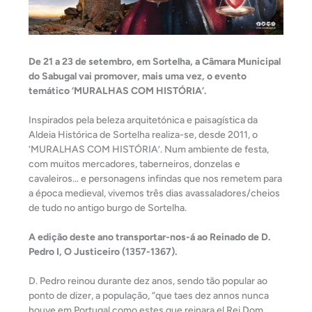
De 21 a 23 de setembro, em Sortelha, a Câmara Municipal
do Sabugal vai promover, mais uma vez, o evento
temático ‘MURALHAS COM HISTÓRIA’.
Inspirados pela beleza arquitetónica e paisagística da
Aldeia Histórica de Sortelha realiza-se, desde 2011, o
‘MURALHAS COM HISTÓRIA’. Num ambiente de festa,
com muitos mercadores, taberneiros, donzelas e
cavaleiros… e personagens infindas que nos remetem para
a época medieval, vivemos três dias avassaladores/cheios
de tudo no antigo burgo de Sortelha.
A edição deste ano transportar-nos-á ao Reinado de D.
Pedro I, O Justiceiro (1357-1367).
D. Pedro reinou durante dez anos, sendo tão popular ao
ponto de dizer, a população, “que taes dez annos nunca
houve em Portugal como estes que reinara el Rei Dom