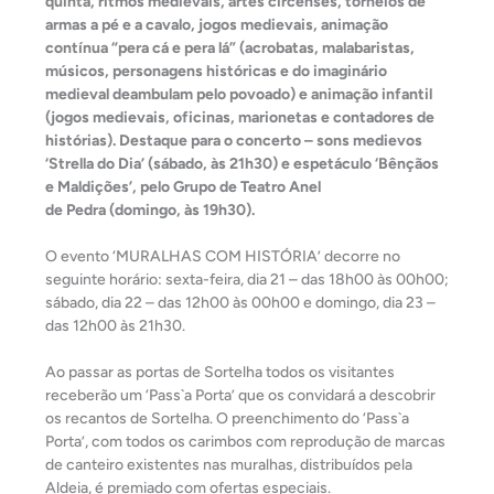
quinta, ritmos medievais, artes circenses, torneios de
armas a pé e a cavalo, jogos medievais, animação
contínua “pera cá e pera lá” (acrobatas, malabaristas,
músicos, personagens históricas e do imaginário
medieval deambulam pelo povoado) e animação infantil
(jogos medievais, oficinas, marionetas e contadores de
histórias). Destaque para o concerto – sons medievos
‘Strella do Dia’ (sábado, às 21h30) e espetáculo ‘Bênçãos
e Maldições’, pelo Grupo de Teatro Anel
de Pedra (domingo, às 19h30).
O evento ‘MURALHAS COM HISTÓRIA’ decorre no
seguinte horário: sexta-feira, dia 21 – das 18h00 às 00h00;
sábado, dia 22 – das 12h00 às 00h00 e domingo, dia 23 –
das 12h00 às 21h30.
Ao passar as portas de Sortelha todos os visitantes
receberão um ‘Pass`a Porta’ que os convidará a descobrir
os recantos de Sortelha. O preenchimento do ‘Pass`a
Porta’, com todos os carimbos com reprodução de marcas
de canteiro existentes nas muralhas, distribuídos pela
Aldeia, é premiado com ofertas especiais.