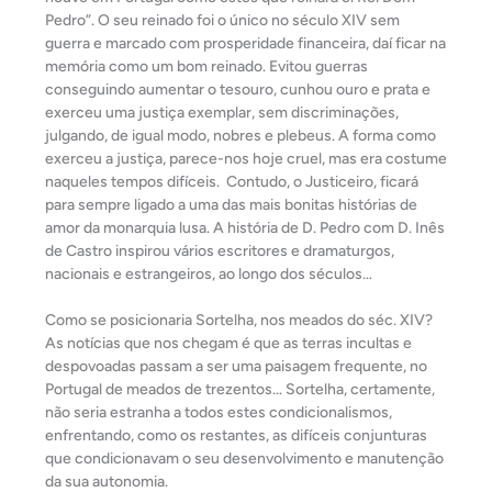
Pedro”. O seu reinado foi o único no século XIV sem
guerra e marcado com prosperidade financeira, daí ficar na
memória como um bom reinado. Evitou guerras
conseguindo aumentar o tesouro, cunhou ouro e prata e
exerceu uma justiça exemplar, sem discriminações,
julgando, de igual modo, nobres e plebeus. A forma como
exerceu a justiça, parece-nos hoje cruel, mas era costume
naqueles tempos difíceis. Contudo, o Justiceiro, ficará
para sempre ligado a uma das mais bonitas histórias de
amor da monarquia lusa. A história de D. Pedro com D. Inês
de Castro inspirou vários escritores e dramaturgos,
nacionais e estrangeiros, ao longo dos séculos…
Como se posicionaria Sortelha, nos meados do séc. XIV?
As notícias que nos chegam é que as terras incultas e
despovoadas passam a ser uma paisagem frequente, no
Portugal de meados de trezentos… Sortelha, certamente,
não seria estranha a todos estes condicionalismos,
enfrentando, como os restantes, as difíceis conjunturas
que condicionavam o seu desenvolvimento e manutenção
da sua autonomia.