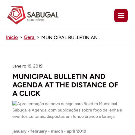
Ir
para
o
conteúdo
Início
Geral
MUNICIPAL BULLETIN AND AGENDA AT THE DISTANCE OF A CLICK
Janeiro 19, 2019
MUNICIPAL BULLETIN AND
AGENDA AT THE DISTANCE OF
A CLICK
january • february • march • april ‘2019