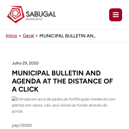
Ir
para
o
conteúdo
Início
Geral
MUNICIPAL BULLETIN AND AGENDA AT THE DISTANCE OF A CLICK
Julho 29, 2020
MUNICIPAL BULLETIN AND
AGENDA AT THE DISTANCE OF
A CLICK
july//2020