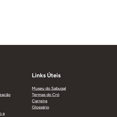
Links Úteis
Museu do Sabugal
ização
Termas do Cró
Carreira
Glossário
o a