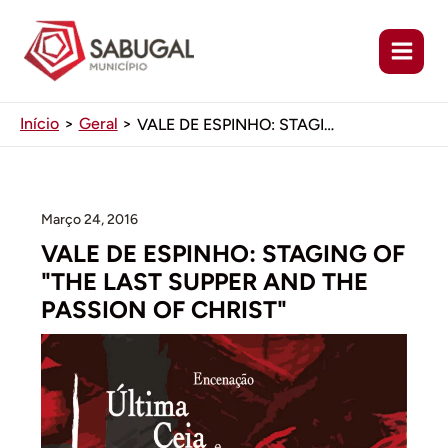
Ir
para
o
conteúdo
Início
Geral
VALE DE ESPINHO: STAGING OF “THE LAST SUPPER AND THE PASSION OF CHRIST”
Março 24, 2016
VALE DE ESPINHO: STAGING OF
"THE LAST SUPPER AND THE
PASSION OF CHRIST"