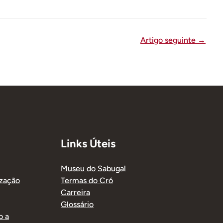
Artigo seguinte
→
Links Úteis
Museu do Sabugal
ização
Termas do Cró
Carreira
Glossário
o a