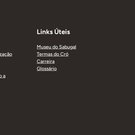
Links Úteis
Museu do Sabugal
ização
Termas do Cró
Carreira
Glossário
o a