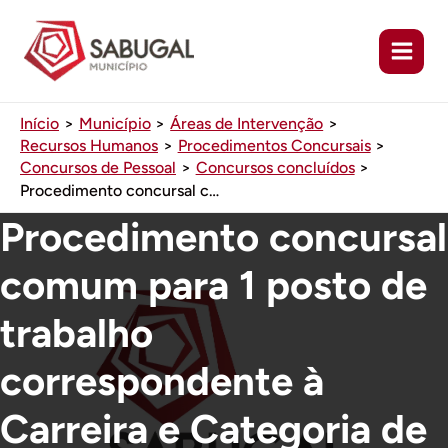
Ir
para
o
conteúdo
Início
Município
Áreas de Intervenção
Recursos Humanos
Procedimentos Concursais
Concursos de Pessoal
Concursos concluídos
Procedimento concursal comum para 1 posto de trabalho correspondente à Carreira e Categoria de Assistente Operacional – Área de Trolha
Procedimento concursal
comum para 1 posto de
trabalho
correspondente à
Carreira e Categoria de