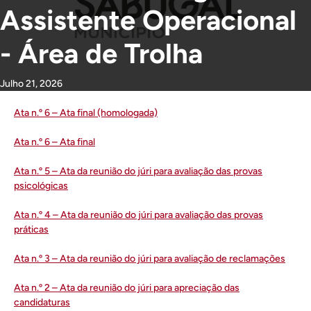
Assistente Operacional
- Área de Trolha
Julho 21, 2026
Ata n.º 6 – Ata final (homologada)
Ata n.º 6 – Ata final
Ata n.º 5 – Ata da reunião do júri para avaliação das provas
psicológicas
Ata n.º 4 – Ata da reunião do júri para avaliação das provas
práticas
Ata n.º 3 – Ata da reunião do júri para avaliação de reclamações
Ata n.º 2 – Ata da reunião do júri para apreciação das
candidaturas