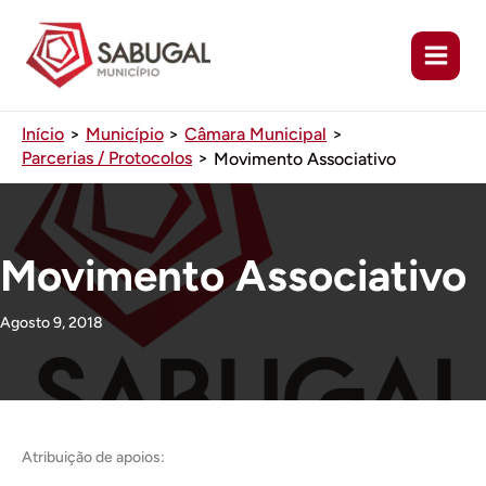
Ir
para
o
conteúdo
Início
Município
Câmara Municipal
Parcerias / Protocolos
Movimento Associativo
Movimento Associativo
Agosto 9, 2018
Atribuição de apoios: